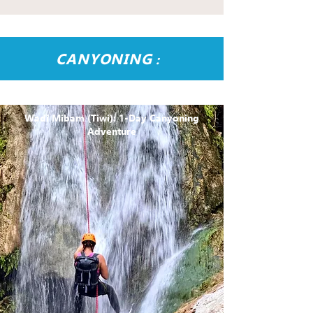
CANYONING
:
Wadi Mibam (Tiwi): 1-Day Canyoning
Adventure