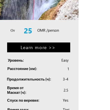
25
От
OMR /person
Learn more >>
Easy
Уровень:
Расстояние (км):
1
3-4
Продолжительность (ч):
Время от
2.5
Маскат (ч):
Yes
Спуск по веревке:
Tiwi
Время года: