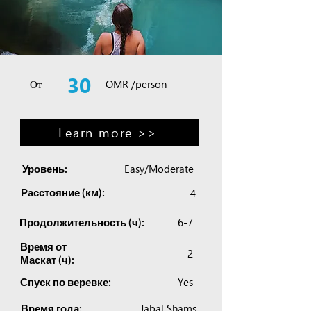
30
От
OMR /person
Learn more >>
Easy/Moderate
Уровень:
Расстояние (км):
4
6-7
Продолжительность (ч):
Время от
2
Маскат (ч):
Yes
Спуск по веревке:
Jabal Shams
Время года: