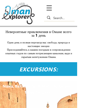
Невероятные приключения в Омане всего
за 1 день
Один день и полная перезагрузка: свобода, природа и
настоящие эмоции
Присоединяйтесь к нашим поездкам в сопровождении
опытных гидов по самым потрясающим каньонам, вади и
скрытым жемчужинам Омана.
EXCURSIONS:
Nizwa, Bait Al Safah & Misfat Al Abryeen:
1-Day Excursion