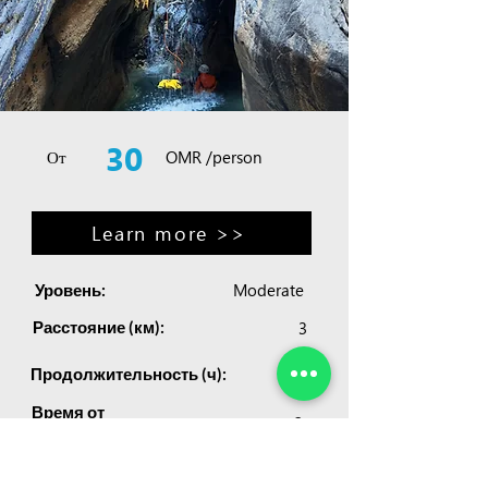
30
От
OMR /person
Learn more >>
Moderate
Уровень:
Расстояние (км):
3
5-6
Продолжительность (ч):
Время от
2
Маскат (ч):
Yes
Спуск по веревке: