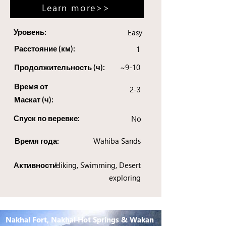
Learn more>>
Уровень:
Easy
Расстояние (км):
1
~9-10
Продолжительность (ч):
Время от
2-3
Маскат (ч):
Спуск по веревке:
No
Wahiba Sands
Время года:
Hiking, Swimming, Desert
Активности:
exploring
Nakhal Fort, Nakhal Hot Springs & Wakan