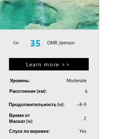
35
От
OMR /person
Learn more >>
Moderate
Уровень:
Расстояние (км):
6
~8-9
Продолжительность (ч):
Время от
2
Маскат (ч):
Yes
Спуск по веревке: