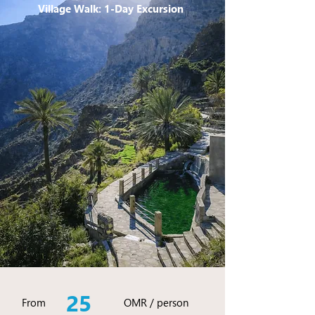
Village Walk: 1-Day Excursion
25
From
OMR / person