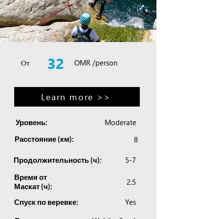
32
От
OMR /person
Learn more >>
Moderate
Уровень:
Расстояние (км):
8
5-7
Продолжительность (ч):
Время от
2.5
Маскат (ч):
Yes
Спуск по веревке: