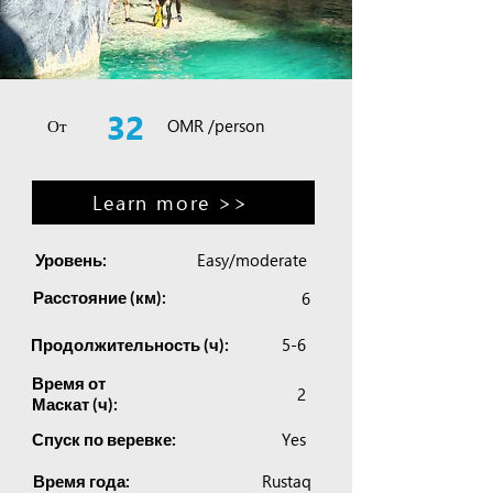
32
От
OMR /person
Learn more >>
Easy/moderate
Уровень:
Расстояние (км):
6
5-6
Продолжительность (ч):
Время от
2
Маскат (ч):
Yes
Спуск по веревке:
Rustaq
Время года: