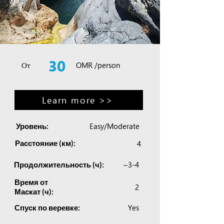
30
От
OMR /person
Learn more >>
Easy/Moderate
Уровень:
Расстояние (км):
4
~3-4
Продолжительность (ч):
Время от
2
Маскат (ч):
Yes
Спуск по веревке: