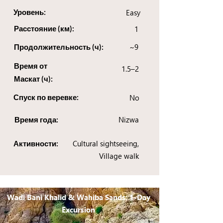
Уровень:
Easy
Расстояние (км):
1
~9
Продолжительность (ч):
Время от
1.5–2
Маскат (ч):
Спуск по веревке:
No
Nizwa
Время года:
Cultural sightseeing,
Активности:
Village walk
Wadi Bani Khalid & Wahiba Sands: 1-Day
Excursion