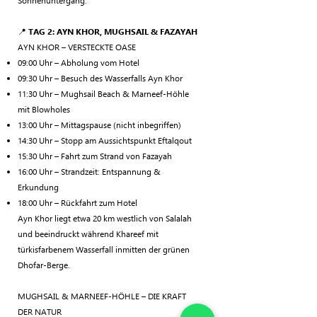
Sonnenuntergang.
📍
TAG 2: AYN KHOR, MUGHSAIL & FAZAYAH
AYN KHOR – VERSTECKTE OASE
09:00 Uhr – Abholung vom Hotel
09:30 Uhr – Besuch des Wasserfalls Ayn Khor
11:30 Uhr – Mughsail Beach & Marneef-Höhle
mit Blowholes
13:00 Uhr – Mittagspause (nicht inbegriffen)
14:30 Uhr – Stopp am Aussichtspunkt Eftalqout
15:30 Uhr – Fahrt zum Strand von Fazayah
16:00 Uhr – Strandzeit: Entspannung &
Erkundung
18:00 Uhr – Rückfahrt zum Hotel
Ayn Khor liegt etwa 20 km westlich von Salalah
und beeindruckt während Khareef mit
türkisfarbenem Wasserfall inmitten der grünen
Dhofar-Berge.
MUGHSAIL & MARNEEF-HÖHLE – DIE KRAFT
DER NATUR