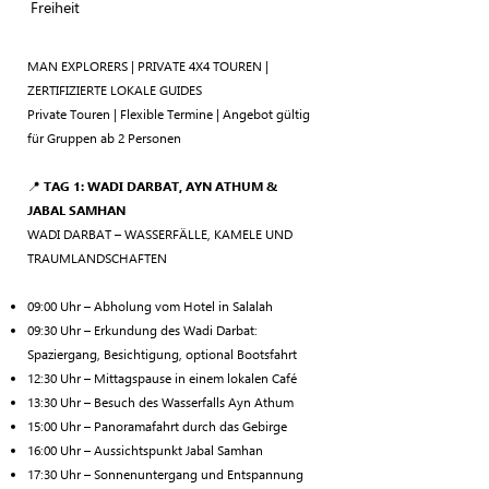
Freiheit
MAN EXPLORERS | PRIVATE 4X4 TOUREN |
ZERTIFIZIERTE LOKALE GUIDES
Private Touren | Flexible Termine | Angebot gültig
für Gruppen ab 2 Personen
📍
TAG 1: WADI DARBAT, AYN ATHUM &
JABAL SAMHAN
WADI DARBAT – WASSERFÄLLE, KAMELE UND
TRAUMLANDSCHAFTEN
09:00 Uhr – Abholung vom Hotel in Salalah
09:30 Uhr – Erkundung des Wadi Darbat:
Spaziergang, Besichtigung, optional Bootsfahrt
12:30 Uhr – Mittagspause in einem lokalen Café
13:30 Uhr – Besuch des Wasserfalls Ayn Athum
15:00 Uhr – Panoramafahrt durch das Gebirge
16:00 Uhr – Aussichtspunkt Jabal Samhan
17:30 Uhr – Sonnenuntergang und Entspannung