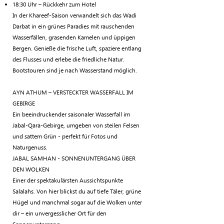
18:30 Uhr – Rückkehr zum Hotel
In der Khareef-Saison verwandelt sich das Wadi
Darbat in ein grünes Paradies mit rauschenden
Wasserfällen, grasenden Kamelen und üppigen
Bergen. Genieße die frische Luft, spaziere entlang
des Flusses und erlebe die friedliche Natur.
Bootstouren sind je nach Wasserstand möglich.
AYN ATHUM – VERSTECKTER WASSERFALL IM
GEBIRGE
Ein beeindruckender saisonaler Wasserfall im
Jabal-Qara-Gebirge, umgeben von steilen Felsen
und sattem Grün - perfekt für Fotos und
Naturgenuss.
JABAL SAMHAN - SONNENUNTERGANG ÜBER
DEN WOLKEN
Einer der spektakulärsten Aussichtspunkte
Salalahs. Von hier blickst du auf tiefe Täler, grüne
Hügel und manchmal sogar auf die Wolken unter
dir – ein unvergesslicher Ort für den