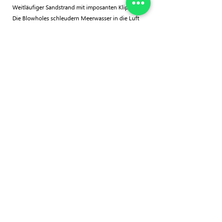
Weitläufiger Sandstrand mit imposanten Klippen.
Die Blowholes schleudern Meerwasser in die Luft
– ein Spektakel, das Salalah berühmt gemacht
hat.
EFTALQOUT – AUSSICHT MIT MEERBLICK
Kurzer Halt an einem ruhigen Aussichtspunkt mit
Panoramablick auf Ozean und Hügel – perfekt für
Fotos.
FAZAYAH – VERBORGENER TRAUMSTRAND
Abgeschieden und umgeben von Felsen, mit
weißem Sand und klarem Wasser. Ideal zur
Entspannung (Baden ist in der Khareef-Saison
nicht möglich).
✅ IM PREIS ENTHALTEN:
Flughafentransfer (An-/Abreise)
Private 4x4-Fahrten
Zertifizierter lokaler Guide (Englisch oder