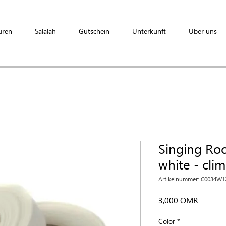
uren
Salalah
Gutschein
Unterkunft
Über uns
Singing Ro
white - cli
Artikelnummer: C0034W1
Preis
3,000 OMR
Color
*