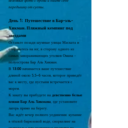
неземные фото с дрона и дайте себе
передышку от суеты.
День 1: Путешествие в Бар-эль-
Хикман. Пляжный кемпинг под
звездами
Оставьте позади шумные улицы Маската и
отправьтесь на юг, в сторону одного из
самых завораживающих уголков Омана -
полуострова Бар Аль Хикман.
В
13:00
начинается ваше путешествие
длиной около 5,5–6 часов, которое приведёт
вас к месту, где пустыня встречается с
морем.
К закату вы прибудете на
девственно белые
пляжи Бар Аль Хикмана
, где установите
лагерь прямо на берегу.
Вас ждёт вечер полного уединения: купание
в тёплой бирюзовой воде, сноркелинг на
мелководье или неспешные прогулки по