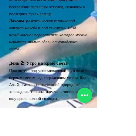
бескрайним песчаным отмелям, сияющим в
последних лучах солнца.
Ночевка
: романтический кемпинг под
открытым небом, под тысячами звёзд -
незабываемое переживание, которое можно
испытать только вдали от городского
света.
День 2: Утро на краю света
Проснитесь под успокаивающий шум волн и
первым светом над сверкающим морем. Бар
Аль Хикман - это настоящий природный
заповедник: тишина, идеально чистая вода,
ощущение полной свободы.
Чем заняться:
Поплавайте в кристально чистых лагунах;
Исследуйте побережье с маской и трубкой;
Соберите уникальные раковины на