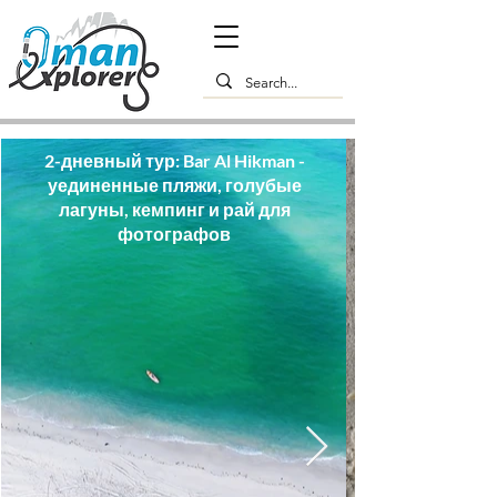
2-дневный тур: Bar Al Hikman -
уединенные пляжи, голубые
лагуны, кемпинг и рай для
фотографов