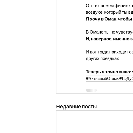
Он - в свежем финике,
воздухе, который ты в
Я хочу в Оман, чтобы 
В Омане ты не чувству
И, наверное, именно з
И вот тогда приходит с
других поездках.
Теперь я точно знаю: 
#АктивныйОтдых
#НеДу
Недавние посты