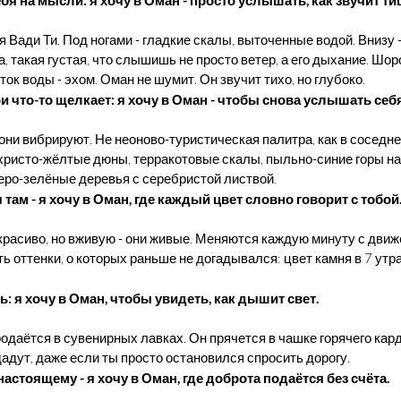
 Вади Ти. Под ногами - гладкие скалы, выточенные водой. Внизу -
на, такая густая, что слышишь не просто ветер, а его дыхание. Шо
ток воды - эхом. Оман не шумит. Он звучит тихо, но глубоко.
ри что-то щелкает: я хочу в Оман - чтобы снова услышать себя
 они вибрируют. Не неоново-туристическая палитра, как в соседне
христо-жёлтые дюны, терракотовые скалы, пыльно-синие горы на 
еро-зелёные деревья с серебристой листвой.
 там - я хочу в Оман, где каждый цвет словно говорит с тобой
красиво, но вживую - они живые. Меняются каждую минуту с движ
 оттенки, о которых раньше не догадывался: цвет камня в 7 утра и
: я хочу в Оман, чтобы увидеть, как дышит свет.
родаётся в сувенирных лавках. Он прячется в чашке горячего кар
дадут, даже если ты просто остановился спросить дорогу.
-настоящему - я хочу в Оман, где доброта подаётся без счёта.