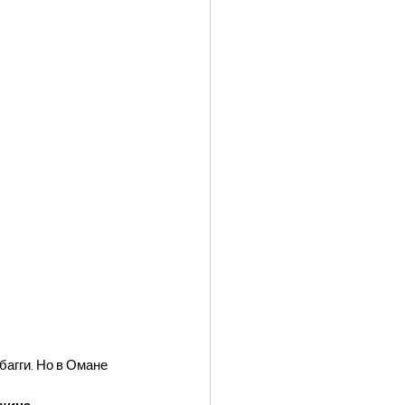
багги. Но в Омане 
шина.