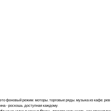
 это фоновый режим: моторы, торговые ряды, музыка из кафе, рев 
ина - роскошь, доступная каждому.
бя на мысли: я хочу в Оман - просто услышать, как звучит ти