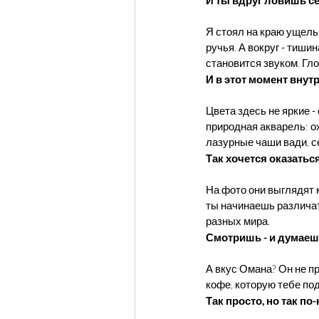
Я стоял на краю ущелья
ручья. А вокруг - тиши
становится звуком. Гло
И в этот момент внут
Цвета здесь не яркие -
природная акварель: о
лазурные чаши вади, с
Так хочется оказаться
На фото они выглядят 
ты начинаешь различать
разных мира.
Смотришь - и думаешь
А вкус Омана? Он не п
кофе, которую тебе по
Так просто, но так по