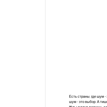
Есть страны, где шум -
шум - это выбор. А тиш
И ты вдруг ловишь се