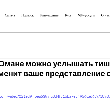
Салала
Подарок
Размещение
Блог
VIP-услуги
О нас
 Омане можно услышать тиши
зменит ваше представление 
tic.com/video/021ed9_f5ea5388fc0d4f51bba7eb4956cad6c9/1080