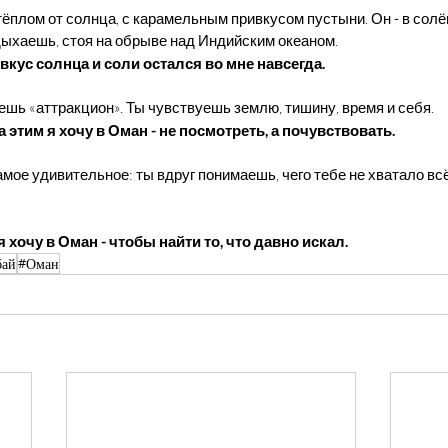
 тёплом от солнца, с карамельным привкусом пустыни. Он - в сол
дыхаешь, стоя на обрыве над Индийским океаном.
вкус солнца и соли остался во мне навсегда.
ешь «аттракцион». Ты чувствуешь землю, тишину, время и себя.
а этим я хочу в Оман - не посмотреть, а почувствовать.
амое удивительное: ты вдруг понимаешь, чего тебе не хватало всё
я хочу в Оман - чтобы найти то, что давно искал.
бай
#Оман