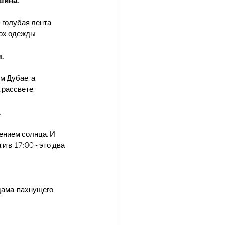
 голубая лента 
рох одежды 
.
м Дубае, а 
рассвете, 
.
ением солнца. И 
 в 17:00 - это два 
дама-пахнущего 