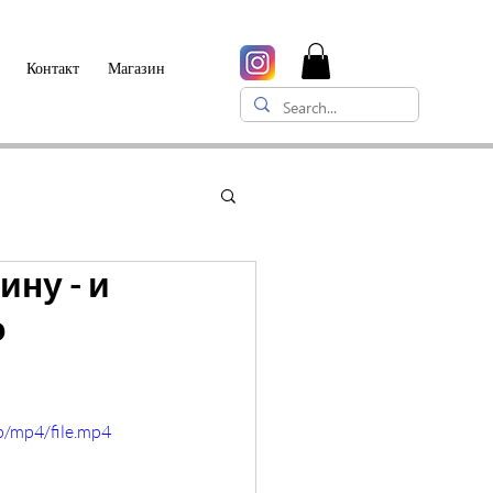
Контакт
Магазин
ну - и
о
p/mp4/file.mp4